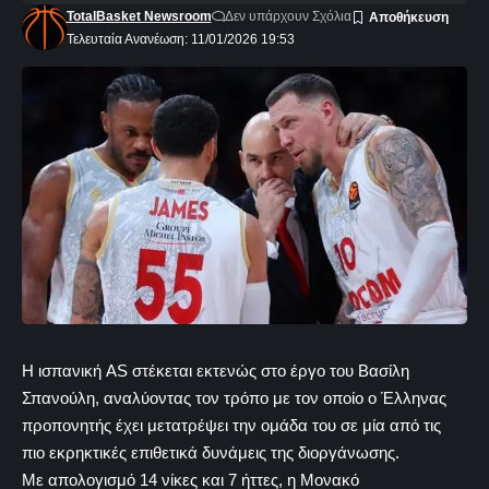
TotalBasket Newsroom
Δεν υπάρχουν Σχόλια
Τελευταία Ανανέωση: 11/01/2026 19:53
Η ισπανική AS στέκεται εκτενώς στο έργο του Βασίλη
Σπανούλη, αναλύοντας τον τρόπο με τον οποίο ο Έλληνας
προπονητής έχει μετατρέψει την ομάδα του σε μία από τις
πιο εκρηκτικές επιθετικά δυνάμεις της διοργάνωσης.
Με απολογισμό 14 νίκες και 7 ήττες, η Μονακό