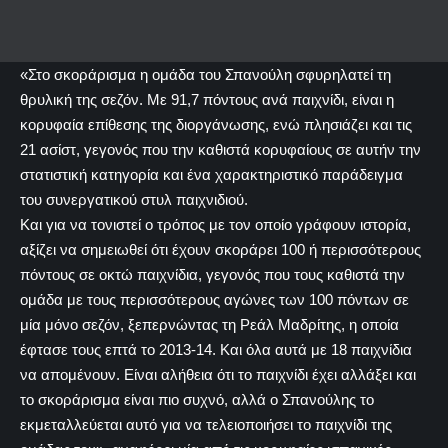
«Στο σκοράρισμα η ομάδα του Σπανούλη σφυρηλατεί τη
θρυλική της σεζόν. Με 91,7 πόντους ανά παιχνίδι, είναι η
κορυφαία επίθεσης της διοργάνωσης, ενώ πλησιάζει και τις
21 ασίστ, γεγονός που την καθιστά κορυφαίους σε αυτήν την
στατιστική κατηγορία και ένα χαρακτηριστικό παράδειγμα
του συνεργατικού στυλ παιχνιδιού.
Και για να τονιστεί ο τρόπος με τον οποίο γράφουν ιστορία,
αξίζει να σημειωθεί ότι έχουν σκοράρει 100 ή περισσότερους
πόντους σε οκτώ παιχνίδια, γεγονός που τους καθιστά την
ομάδα με τους περισσότερους αγώνες των 100 πόντων σε
μία μόνο σεζόν, ξεπερνώντας τη Ρεάλ Μαδρίτης, η οποία
έφτασε τους επτά το 2013-14. Και όλα αυτά με 18 παιχνίδια
να απομένουν. Είναι αλήθεια ότι το παιχνίδι έχει αλλάξει και
το σκοράρισμα είναι πιο συχνό, αλλά ο Σπανούλης το
εκμεταλλεύεται αυτό για να τελειοποιήσει το παιχνίδι της