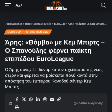
Aa
Totalbasket.gr
>
Blog
>
Διασυλλογικές
>
EuroCup
>
Άρης: «Βόμβα» με Κεμ Μπιρτς – Ο Σπανούλης φέρνει παίκτη επιπέδου EuroLeague
EUROCUP
STOIXIMAN GBL
Άρης: «Βόμβα» με Κεμ Μπιρτς –
Ο Σπανούλης φέρνει παίκτη
επιπέδου EuroLeague
Ο Άρης συνεχίζει δυναμικά τον σχεδιασμό της νέας
σεζόν και φέρεται να βρίσκεται πολύ κοντά στην
απόκτηση του έμπειρου Καναδού σέντερ Κεμ
Μπιρτς.
2 Λεπτά Aνάγνωσης