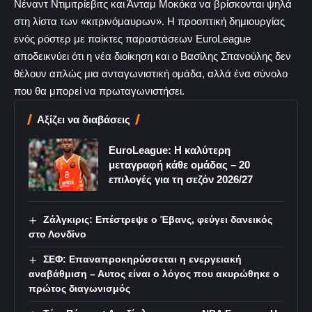
Νέναντ Ντιμιτρίεβιτς και Άνταμ Μοκόκα να βρίσκονται ψηλά
στη λίστα των «κιτρινόμαυρων». Η προοπτική δημιουργίας
ενός ρόστερ με παίκτες παραστάσεων EuroLeague
αποδεικνύει ότι η νέα διοίκηση και ο Βασίλης Σπανούλης δεν
θέλουν απλώς μια ανταγωνιστική ομάδα, αλλά ένα σύνολο
που θα μπορεί να πρωταγωνιστήσει.
Αξίζει να διαβάσεις
EuroLeague: Η καλύτερη
μεταγραφή κάθε ομάδας – 20
επιλογές για τη σεζόν 2026/27
Ζάλγκιρις: Επέστρεψε ο Έβανς, φεύγει δανεικός
στο Λονδίνο
ΣΕΦ: Επαναπροκηρύσσεται η ενεργειακή
αναβάθμιση – Αυτος είναι ο λόγος που ακυρώθηκε ο
πρώτος διαγωνισμός