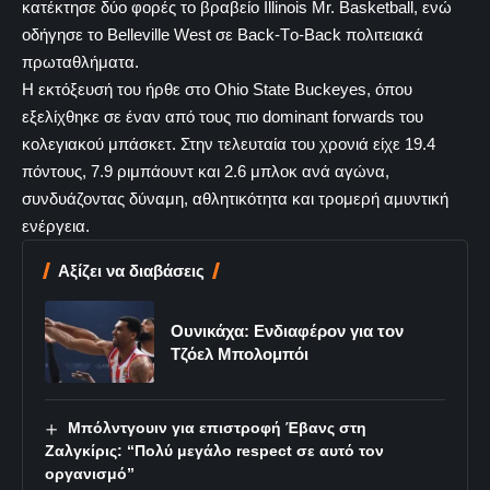
κατέκτησε δύο φορές το βραβείο Illinois Mr. Basketball, ενώ
οδήγησε το Belleville West σε Βack-Τo-Βack πολιτειακά
πρωταθλήματα.
Η εκτόξευσή του ήρθε στο Ohio State Buckeyes, όπου
εξελίχθηκε σε έναν από τους πιο dominant forwards του
κολεγιακού μπάσκετ. Στην τελευταία του χρονιά είχε 19.4
πόντους, 7.9 ριμπάουντ και 2.6 μπλοκ ανά αγώνα,
συνδυάζοντας δύναμη, αθλητικότητα και τρομερή αμυντική
ενέργεια.
Αξίζει να διαβάσεις
Ουνικάχα: Ενδιαφέρον για τον
Τζόελ Μπολομπόι
Μπόλντγουιν για επιστροφή Έβανς στη
Ζαλγκίρις: “Πολύ μεγάλο respect σε αυτό τον
οργανισμό”