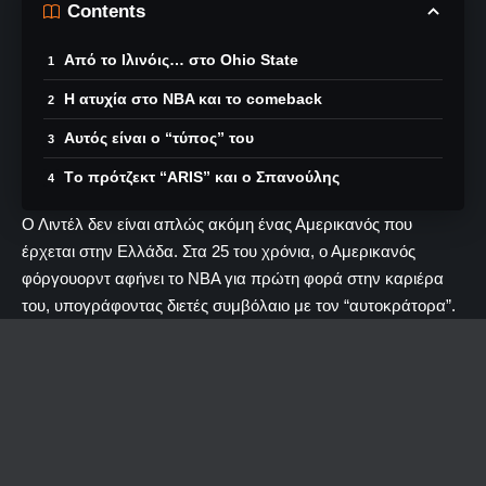
Contents
Από το Ιλινόις… στο Ohio State
Η ατυχία στο NBA και το comeback
Αυτός είναι ο “τύπος” του
Τo πρότζεκτ “ARIS” και ο Σπανούλης
Ο Λιντέλ δεν είναι απλώς ακόμη ένας Αμερικανός που
έρχεται στην Ελλάδα. Στα 25 του χρόνια, ο Αμερικανός
φόργουορντ αφήνει το NBA για πρώτη φορά στην καριέρα
του, υπογράφοντας διετές συμβόλαιο με τον “αυτοκράτορα”.