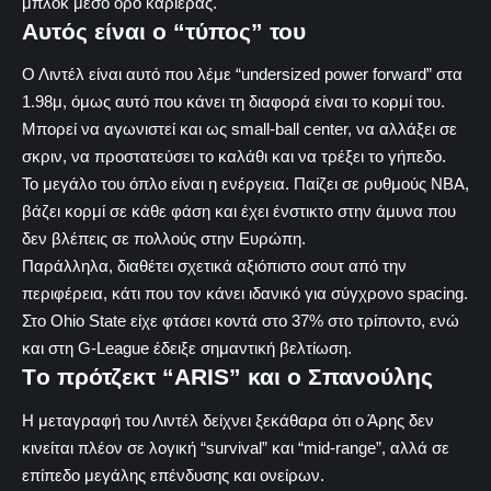
μπλοκ μέσο όρο καριέρας.
Αυτός είναι ο “τύπος” του
Ο Λιντέλ είναι αυτό που λέμε “undersized power forward” στα
1.98μ, όμως αυτό που κάνει τη διαφορά είναι το κορμί του.
Μπορεί να αγωνιστεί και ως small-ball center, να αλλάξει σε
σκριν, να προστατεύσει το καλάθι και να τρέξει το γήπεδο.
Το μεγάλο του όπλο είναι η ενέργεια. Παίζει σε ρυθμούς NBA,
βάζει κορμί σε κάθε φάση και έχει ένστικτο στην άμυνα που
δεν βλέπεις σε πολλούς στην Ευρώπη.
Παράλληλα, διαθέτει σχετικά αξιόπιστο σουτ από την
περιφέρεια, κάτι που τον κάνει ιδανικό για σύγχρονο spacing.
Στο Ohio State είχε φτάσει κοντά στο 37% στο τρίποντο, ενώ
και στη G-League έδειξε σημαντική βελτίωση.
Τo πρότζεκτ “ARIS” και ο Σπανούλης
Η μεταγραφή του Λιντέλ δείχνει ξεκάθαρα ότι ο Άρης δεν
κινείται πλέον σε λογική “survival” και “mid-range”, αλλά σε
επίπεδο μεγάλης επένδυσης και ονείρων.