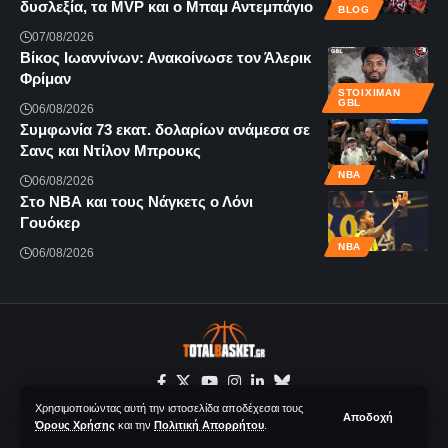
δυσλεξία, τα MVP και ο Μπαμ Αντεμπάγιο
BLOG
07/08/2026
Βίκος Ιωαννίνων: Ανακοίνωσε τον Άλερικ
Φρίμαν
STOIXIMAN
GBL
06/08/2026
Συμφωνία 73 εκατ. δολαρίων ανάμεσα σε
Σανς και Ντίλον Μπρουκς
NBA
06/08/2026
Στο ΝΒΑ και τους Νάγκετς ο Λόνι
Γουόκερ
NBA
06/08/2026
Χρησιμοποιώντας αυτή την ιστοσελίδα αποδέχεσαι τους
Αποδοχή
Όρους Χρήσης
και την
Πολιτική Απορρήτου
.
© 2020-2026 Totalbasket.gr | All Rights Reserved