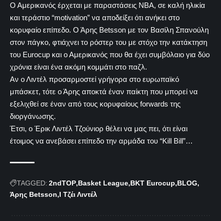
Ο Αμερικανός έρχεται με παραστάσεις NBA, σε καλή ηλικία
και τεράστιο “motivation” να αποδείξει ότι ανήκει στο
κορυφαίο επίπεδο. Ο Άρης Betsson με τον Βασίλη Σπανούλη
στον πάγκο, φτιάχνει το ρόστερ του με στόχο την κατάκτηση
του Eurocup και ο Αμερικανός που θα έχει συμβόλαιο για δύο
χρόνια είναι ένα ακόμη κομμάτι στο παζλ.
Αν ο Λιντέλ προσαρμοστεί γρήγορα στο ευρωπαϊκό
μπάσκετ, τότε ο Άρης αποκτά έναν παίκτη που μπορεί να
εξελιχθεί σε έναν από τους κορυφαίους forwards της
διοργάνωσης.
Έτσι, ο Έρικ Λιντέλ Τζούνιορ θέλει να μας πει, ότι είναι
έτοιμος να ανεβάσει επίπεδο την αρμάδα του “Kill Bill”…
TAGGED:
2ndTOP
Basket League
BKT Eurocup
BLOG
Άρης Betsson
Ι Τζέι Λιντέλ