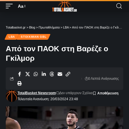
Aa
Totalbasket.gr
>
Blog
>
Πρωταθλήματα
>
LBA
>
Από τον ΠΑΟΚ στη Βαρέζε ο Γκίλμορ
LBA
STOIXIMAN GBL
Από τον ΠΑΟΚ στη Βαρέζε ο
Γκίλμορ
0 Λεπτά Aνάγνωσης
TotalBasket Newsroom
Δεν υπάρχουν Σχόλια
Τελευταία Ανανέωση: 20/03/2024 23:48