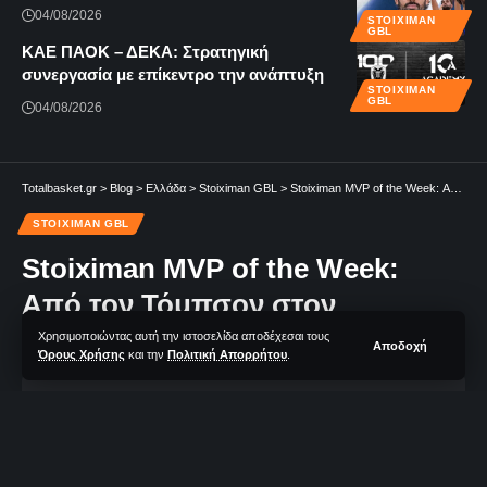
04/08/2026
STOIXIMAN
GBL
KAE ΠΑΟΚ – ΔΕΚΑ: Στρατηγική
συνεργασία με επίκεντρο την ανάπτυξη
STOIXIMAN
GBL
04/08/2026
Totalbasket.gr
>
Blog
>
Ελλάδα
>
Stoiximan GBL
>
Stoiximan MVP of the Week: Από τον Τόμπσον στον Ράγκλαντ
STOIXIMAN GBL
Stoiximan MVP of the Week:
Από τον Τόμπσον στον
Ράγκλαντ
Χρησιμοποιώντας αυτή την ιστοσελίδα αποδέχεσαι τους
Αποδοχή
Όρους Χρήσης
και την
Πολιτική Απορρήτου
.
1 Λεπτά Aνάγνωσης
TotalBasket Newsroom
Δεν υπάρχουν Σχόλια