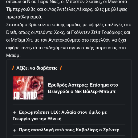
οποίων οι Νιου Γιορκ Νικς, οι Μπόστον Σέλτικς, οι Μινεσότα
Τίμπεργουλβς και οι Λος Άντζελες Λέικερς, όλες με βλέψεις
πρωταθλητισμού.
Στο κάδρο βρίσκονται επίσης ομάδες με υψηλές επιλογές στο
Draft, όπως οι Ατλάντα Χοκς, οι Γκόλντεν Στέιτ Γουόριορς και
οι Μαϊάμι Χιτ, με τον Αντετοκούνμπο στο παρελθόν να έχει
αφήσει ανοιχτό το ενδεχόμενο αγωνιστικής παρουσίας στο
Μαϊάμι.
Αξίζει να διαβάσεις
Ερυθρός Αστέρας: Επίσημα στο
Βελιγράδι ο Νικ Βάιλερ-Μπαμπ
Ευρωμπάσκετ U16: Αυλαία στον όμιλο με
Γεωργία για την Εθνική
Προς ανταλλαγή από τους Καβαλίερς ο Σρέντερ