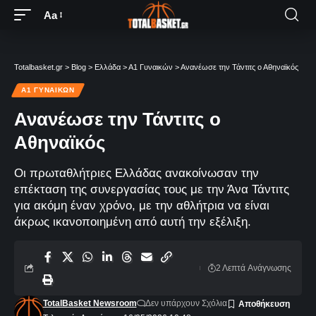
Aa
Totalbasket.gr
>
Blog
>
Ελλάδα
>
Α1 Γυναικών
>
Ανανέωσε την Τάντιτς ο Αθηναϊκός
Α1 ΓΥΝΑΙΚΏΝ
Ανανέωσε την Τάντιτς ο
Αθηναϊκός
Οι πρωταθλήτριες Ελλάδας ανακοίνωσαν την
επέκταση της συνεργασίας τους με την Άνα Τάντιτς
για ακόμη έναν χρόνο, με την αθλήτρια να είναι
άκρως ικανοποιημένη από αυτή την εξέλιξη.
2 Λεπτά Aνάγνωσης
TotalBasket Newsroom
Δεν υπάρχουν Σχόλια