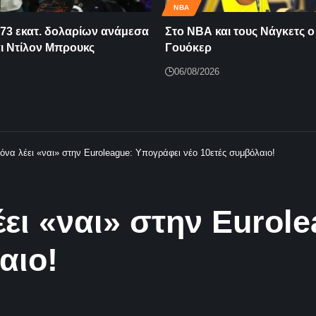
NBA
73 εκατ. δολαρίων ανάμεσα
Στο ΝΒΑ και τους Νάγκετς ο
αι Ντίλον Μπρουκς
Γουόκερ
06/08/2026
να λέει «ναι» στην Euroleague: Υπογράφει νέο 10ετές συμβόλαιο!
ει «ναι» στην Eurol
αιο!
 που ενισχύει στρατηγικά τη Euro