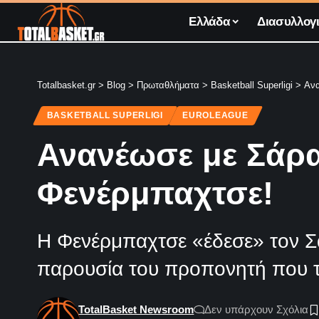
Ελλάδα
Διασυλλογι
Totalbasket.gr
>
Blog
>
Πρωταθλήματα
>
Basketball Superligi
>
Ανα
BASKETBALL SUPERLIGI
EUROLEAGUE
Ανανέωσε με Σάρα
Φενέρμπαχτσε!
Η Φενέρμπαχτσε «έδεσε» τον Σα
παρουσία του προπονητή που τ
TotalBasket Newsroom
Δεν υπάρχουν Σχόλια