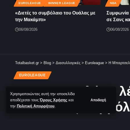
EUROLEAGUE
WINNER LEAGUE
NBA
«Διετές το συμβόλαιο του Ουάλας με
Συμφωνία 
την Μακάμπι»
σε Σανς κ
06/08/2026
06/08/2026
Totalbasket.gr
>
Blog
>
Διασυλλογικές
>
Euroleague
>
Η Μπαρτσελό
EUROLEAGUE
Η Μπαρτσελόνα λέ
Χρησιμοποιώντας αυτή την ιστοσελίδα
αποδέχεσαι τους
Όρους Χρήσης
και
Αποδοχή
νέο 10ετές συμβόλ
την
Πολιτική Απορρήτου
.
Κομβική απόφαση των Καταλανών