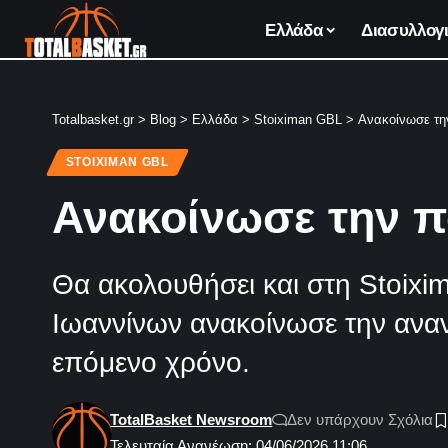
Ελλάδα
Διασυλλογι
Totalbasket.gr
>
Blog
>
Ελλάδα
>
Stoiximan GBL
>
Ανακοίνωσε τη
STOIXIMAN GBL
Ανακοίνωσε την π
Θα ακολουθήσει και στη Stoixi
Ιωαννίνων ανακοίνωσε την αναν
επόμενο χρόνο.
TotalBasket Newsroom
Δεν υπάρχουν Σχόλια
Τελευταία Ανανέωση: 04/06/2026 11:06