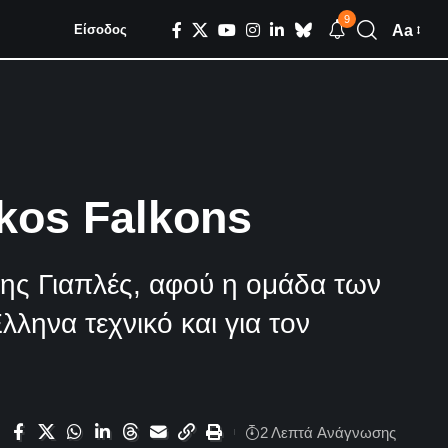
9
Aa
Είσοδος
kos Falkons
ης Γιαπλές, αφού η ομάδα των
ληνα τεχνικό και για τον
2 Λεπτά Aνάγνωσης