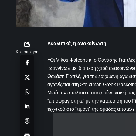
Αναλυτικά, η ανακοίνωση:
Κοινοποίηση
«Οι Vikos Φalcons κι ο Θανάσης Γιαπλ
Ιωαννίνων με ιδιαίτερη χαρά ανακοινώνει
Θανάση Γιαπλέ, για την ερχόμενη αγωνιστ
αγωνίζεται στη Stoiximan Greek Basketb
Μετά την απόλυτα επιτυχημένη κοινή μας
“επισφραγίστηκε” με την κατάκτηση του F
τεχνικού στο “τιμόνι” της ομάδας αποτελε