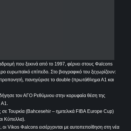
αδρομή που ξεκινά από το 1997, φέρνει στους Φalcons
ερο ευρωπαϊκό επίπεδο. Στο βιογραφικό του ξεχωρίζουν:
 προπονητή, πανηγύρισε το double (πρωτάθλημα Α1 και
Οδήγησε τον ΑΓΟ Ρεθύμνου στην κορυφαία θέση της
 Α1.
ς σε Τουρκία (Bahcesehir – ημιτελικά FIBA Europe Cup)
αι Κύπελλα).
α, οι Vikos Φalcons εισέρχονται με αυτοπεποίθηση στη νέα