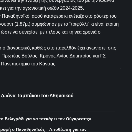
ινώνει την έναρξη της συνεργασίας του με την Ιωάννα
κετ για την αγωνιστική σεζόν 2024-2025.
 Παναθηναϊκό, αφού κατάφερε κι ενέταξε στο ρόστερ του
υρντ (1.87μ.) συμφώνησε με το “τριφύλλι” κι είναι έτοιμη
ώστε να συνεχίσει με τίτλους και τη νέα χρονιά ο
σιο βιογραφικό, καθώς στο παρελθόν έχει αγωνιστεί στις
, Πρωτέας Βούλας, Κρόνος Αγίου Δημητρίου και ΓΣ
 Πανεπιστήμιο του Κάνσας.
 Τζωάνα Ταμπάκου του Αθηναϊκού
ο Βελιγράδι για να τσεκάρει τον Ούγκρεσιτς»
ορυφή ο Παναθηναϊκός – Αποθέωση για τον