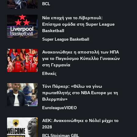
BCL
Νέα εποχή για το Λίβερπουλ:
Επίσημα ομάδα στη Super League
Basketball
Super League Basketball
Ανακοινώθηκε η αποστολή των ΗΠΑ
για το Παγκόσμιο Κύπελλο Γυναικών
στη Γερμανία
Εθνικές
Τόνι Πάρκερ: «Θέλω να γίνω
πρωταθλητής στο NBA Europe με τη
Βιλερμπάν»
Euroleague
VIDEO
ΑΕΚ: Ανακοινώθηκε ο Νόλεϊ μέχρι το
2028
BCL
Stoiximan GBL