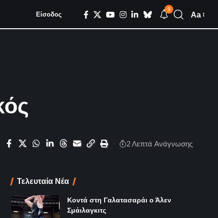
9
Aa
Είσοδος
κός
2 Λεπτά Aνάγνωσης
Τελευταία Νέα
Κοντά στη Γαλατασαράι ο Άλεν
Σμάιλαγκιτς