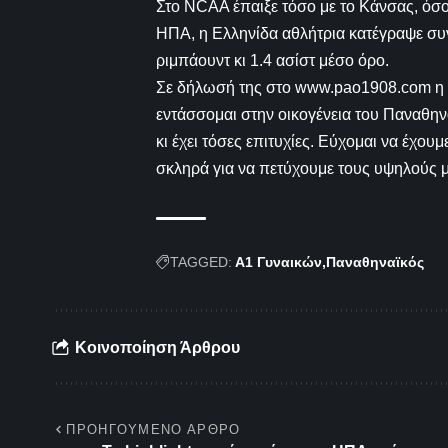
Στο NCAA έπαιξε τόσο με το Κάνσας, όσ
ΗΠΑ, η Ελληνίδα αθλήτρια κατέγραψε συν
ριμπάουντ κι 1.4 ασίστ μέσο όρο.
Σε δήλωσή της στο www.pao1908.com η 
εντάσσομαι στην οικογένεια του Παναθην
κι έχει τόσες επιτυχίες. Εύχομαι να έχου
σκληρά για να πετύχουμε τους υψηλούς 
TAGGED:
Α1 Γυναικών
Παναθηναϊκός
Κοινοποίηση Άρθρου
ΠΡΟΗΓΟΎΜΕΝΟ ΆΡΘΡΟ