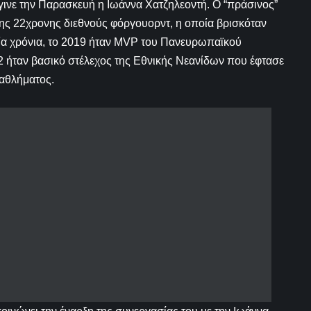
ινε την Παρασκευή η Ιωάννα Χατζηλεοντή. Ο “πράσινος”
ης 22χρονης διεθνούς φόργουορντ, η οποία βρισκόταν
αία χρόνια, το 2019 ήταν MVP του Πανευρωπαϊκού
ήταν βασικό στέλεχος της Εθνικής Νεανίδων που έφτασε
αθλήματος.