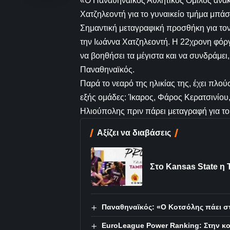
«Ο Παναθηναϊκός Αθλητικός Όμιλος ανακο
Χατζηλεοντή για το γυναικείο τμήμα μπάσ
Σημαντική μεταγραφική προσθήκη για τον
την Ιωάννα Χατζηλεοντή. Η 22χρονη φόργο
να βοηθήσει τα μέγιστα και να συνδράμει, 
Παναθηναϊκός.
Παρά το νεαρό της ηλικίας της, έχει πλού
εξής ομάδες: Ίκαρος, Φάρος Κερατσινίου
Ηλιούπολης πριν πάρει μεταγραφή για το
Αξίζει να διαβάσεις
Στο Kansas State η
Παναθηναϊκός: «Ο Κοτσόλης πάει στ
EuroLeague Power Ranking: Στην κ