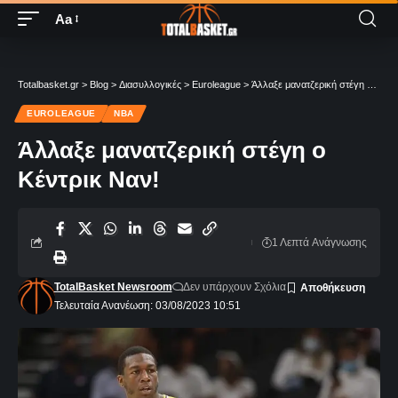
Aa
Totalbasket.gr
>
Blog
>
Διασυλλογικές
>
Euroleague
>
Άλλαξε μανατζερική στέγη ο Κέντρικ Ναν!
EUROLEAGUE
NBA
Άλλαξε μανατζερική στέγη ο
Κέντρικ Ναν!
1 Λεπτά Aνάγνωσης
TotalBasket Newsroom
Δεν υπάρχουν Σχόλια
Τελευταία Ανανέωση: 03/08/2023 10:51