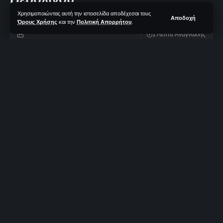
Χρησιμοποιώντας αυτή την ιστοσελίδα αποδέχεσαι τους
Αποδοχή
Όρους Χρήσης
και την
Πολιτική Απορρήτου
.
1 Λεπτά Aνάγνωσης
TotalBasket Newsroom
Δεν υπάρχουν Σχόλια
Τελευταία Ανανέωση: 03/08/2023 09:16
EUROLEAGUE / ΠΑΝΑΘΗΝΑΪΚΟΣ - ΒΑΛΕΝΘΙΑ (ΑΝΤΩΝΗΣ
ΝΙΚΟΛΟΠΟΥΛΟΣ / EUROKINISSI)