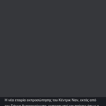
Η νέα εταιρία εκπροσώπησης του Κέντρικ Ναν, εκτός από
τον Γιάννη Αντετοκούνμπο, εκπροσωπεί και παίκτες όπως ο