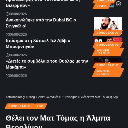
EUROLEAGUE
Βιλερμπάν»
VIDEO
06/08/2026
Ανακοινώθηκε από την Dubai BC ο
Σενγκέλια!
EUROLEAGUE
06/08/2026
Επίσημα στη Χάποελ Τελ Αβίβ ο
EUROLEAGUE
Μπουρντιγιόν
WINNER
LEAGUE
06/08/2026
«Διετές το συμβόλαιο του Ουάλας με την
EUROLEAGUE
Μακάμπι»
WINNER
LEAGUE
06/08/2026
Totalbasket.gr
>
Blog
>
Διασυλλογικές
>
Euroleague
>
Θέλει τον Ματ Τόμας η Άλμπα Βερολίνου
EUROLEAGUE
TOP
Θέλει τον Ματ Τόμας η Άλμπα
Βερολίνου