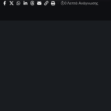
0 Λεπτά Aνάγνωσης