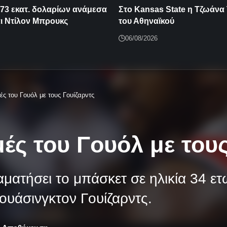
73 εκατ. δολαρίων ανάμεσα
Στο Kansas State η Τζωάνα
αι Ντίλον Μπρουκς
του Αθηναϊκού
06/08/2026
ές του Γουόλ με τους Γουίζαρντς
μές του Γουόλ με του
ατήσει το μπάσκετ σε ηλικία 34 ετώ
Γουάσινγκτον Γουίζαρντς.