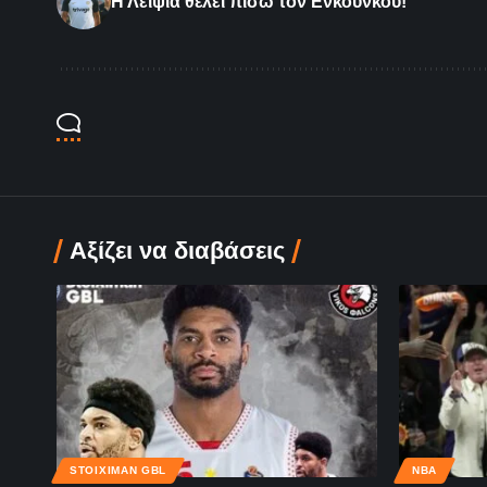
Η Λειψία θέλει πίσω τον Ενκουνκού!
Αξίζει να διαβάσεις
STOIXIMAN GBL
NBA