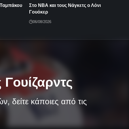
 Ταμπάκου
Στο ΝΒΑ και τους Νάγκετς ο Λόνι
Γουόκερ
06/08/2026
ς Γουίζαρντς
ν, δείτε κάποιες από τις