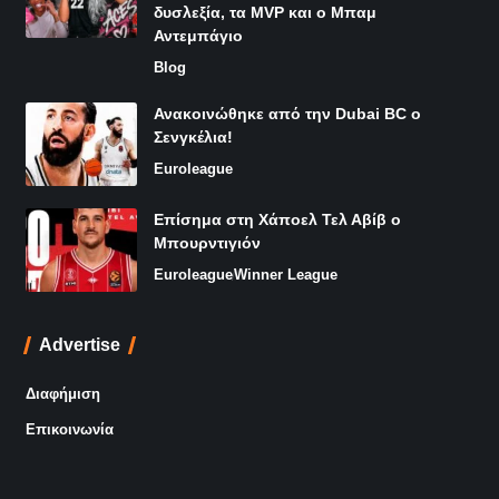
δυσλεξία, τα MVP και ο Μπαμ
Αντεμπάγιο
Blog
Ανακοινώθηκε από την Dubai BC ο
Σενγκέλια!
Euroleague
Επίσημα στη Χάποελ Τελ Αβίβ ο
Μπουρντιγιόν
Euroleague
Winner League
Advertise
Διαφήμιση
Επικοινωνία