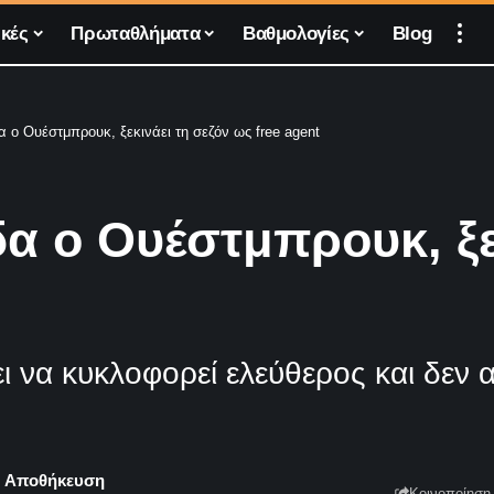
κές
Πρωταθλήματα
Βαθμολογίες
Blog
 ο Ουέστμπρουκ, ξεκινάει τη σεζόν ως free agent
α ο Ουέστμπρουκ, ξεκ
να κυκλοφορεί ελεύθερος και δεν απ
Κοινοποίηση