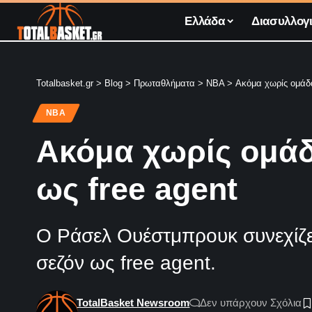
Ελλάδα
Διασυλλογι
Totalbasket.gr
>
Blog
>
Πρωταθλήματα
>
NBA
>
Ακόμα χωρίς ομάδα
NBA
Ακόμα χωρίς ομάδ
ως free agent
Ο Ράσελ Ουέστμπρουκ συνεχίζει 
σεζόν ως free agent.
TotalBasket Newsroom
Δεν υπάρχουν Σχόλια