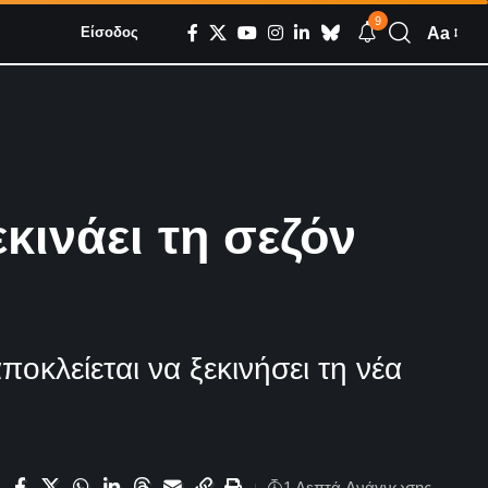
9
Aa
Είσοδος
ινάει τη σεζόν
οκλείεται να ξεκινήσει τη νέα
1 Λεπτά Aνάγνωσης