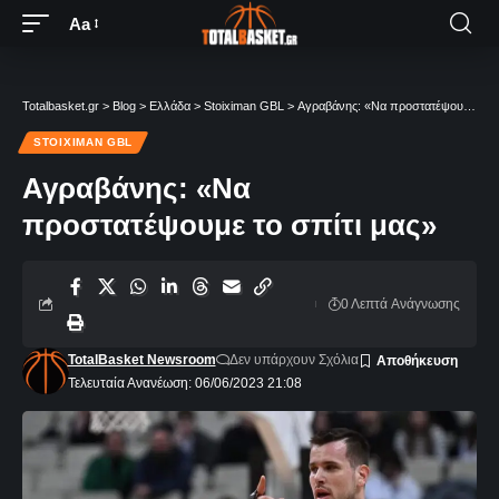
Aa
Totalbasket.gr
>
Blog
>
Ελλάδα
>
Stoiximan GBL
>
Αγραβάνης: «Να προστατέψουμε το σπίτι μας»
STOIXIMAN GBL
Αγραβάνης: «Να
προστατέψουμε το σπίτι μας»
0 Λεπτά Aνάγνωσης
TotalBasket Newsroom
Δεν υπάρχουν Σχόλια
Τελευταία Ανανέωση: 06/06/2023 21:08