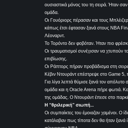
ουσιαστικά μόνος του τη σειρά. Ήταν σαν
ομάδα.
Οι Γουόριορς πέρασαν και τους Μπλέιζερ
κάπως έτσι έφτασαν ξανά στους NBA Fina
Λέοναρντ.
Το Τορόντο δεν φοβόταν. Ήταν πιο φρέσκο
Οι τραυματισμοί συνέχισαν να χτυπούν το 
επιβίωσης.
Οι Ράπτορς πήραν προβάδισμα στη σειρά
Κέβιν Ντουράντ επέστρεψε στο Game 5, π
Για λίγα λεπτά θύμισε ξανά τον απόλυτο 
ομάδα και η Oracle Arena πήρε φωτιά. Κ
της ομάδας. Ο Ντουράντ έπεσε στο παρκέ
Η “θριλερική” σ
ιωπή.
..
Οι συμπαίκτες του έμοιαζαν χαμένοι. Ο ί
κατάλαβαν πως τίποτα δεν θα ήταν ξανά ίδ