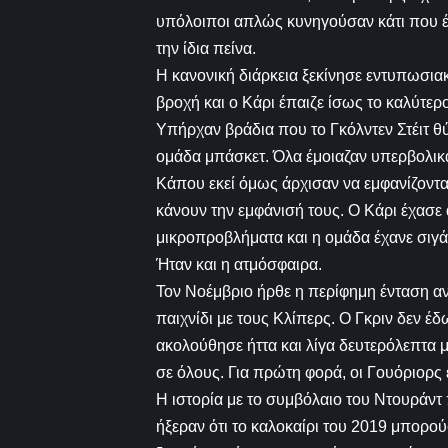
υπόλοιποι απλώς κυνηγούσαν κάτι που έμο
την ίδια πείνα.
Η κανονική διάρκεια ξεκίνησε εντυπωσια
βροχή και ο Κάρι έπαιζε ίσως το καλύτερ
Υπήρχαν βράδια που το Γκόλντεν Στέιτ 
ομάδα μπάσκετ. Όλα έμοιαζαν υπερβολικ
Κάπου εκεί όμως άρχισαν να εμφανίζοντα
κάνουν την εμφάνισή τους. Ο Κάρι έχασε 
μικροπροβλήματα και η ομάδα έχανε σιγά 
Ήταν και η ατμόσφαιρα.
Τον Νοέμβριο ήρθε η περίφημη ένταση αν
παιχνίδι με τους Κλίπερς. Ο Γκριν δεν έ
ακολούθησε ήττα και λίγα δευτερόλεπτα 
σε όλους. Για πρώτη φορά, οι Γουόριορς
Η ιστορία με το συμβόλαιο του Ντουράντ
ήξεραν ότι το καλοκαίρι του 2019 μπορούσ