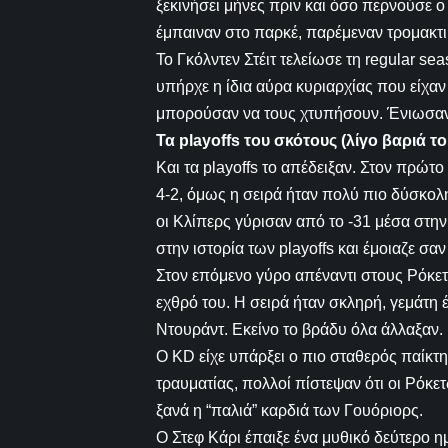
ξεκινήσει μήνες πριν και όσο περνούσε ο
έμπαιναν στο παρκέ, παρέμεναν τρομακτι
Το Γκόλντεν Στέιτ τελείωσε τη regular s
υπήρχε η ίδια αύρα κυριαρχίας που είχαν
μπορούσαν να τους χτυπήσουν. Ένιωσαν ό
Τα
playoffs
του σκότους (λίγο βαριά το
Και τα playoffs το απέδειξαν. Στον πρώτ
4-2, όμως η σειρά ήταν πολύ πιο δύσκολη
οι Κλίπερς γύρισαν από το -31 μέσα στην
στην ιστορία των playoffs και έμοιαζε σα
Στον επόμενο γύρο απέναντι στους Ρόκετς
εχθρό του. Η σειρά ήταν σκληρή, γεμάτη 
Ντουράντ. Εκείνο το βράδυ όλα άλλαξαν.
Ο KD είχε υπάρξει ο πιο σταθερός παίκτης
τραυματίας, πολλοί πίστεψαν ότι οι Ρόκε
ξανά η “παλιά” καρδιά των Γουόριορς.
Ο Στεφ Κάρι έπαιξε ένα μυθικό δεύτερο 