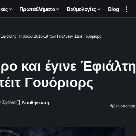
κές
Πρωταθλήματα
Βαθμολογίες
Blog
 Έφιάλτης: Η σεζόν 2018-19 των Γκόλντεν Στέιτ Γουόριορς
ρο και έγινε Έφιάλτη
τέιτ Γουόριορς
 Σχόλια
Κοινοποίηση