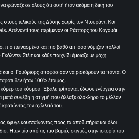
 να φώναζε σε όλους ότι αυτή ήταν ακόμα η δική του
ς στους τελικούς της Δύσης χωρίς τον Ντουράντ. Και
ls. Απέναντί τους περίμεναν οι Ράπτορς του Καγουάι
, πιο πεινασμένο και πιο βαθύ απ’ όσο νόμιζαν πολλοί.
Γκόλντεν Στέιτ και κάθε παιχνίδι έμοιαζε με μάχη
 και οι Γουόριορς αποφάσισαν να ρισκάρουν τα πάντα. Ο
αρότι δεν ήταν 100% έτοιμος.
σκόρερ του κόσμου. Έβαλε τρίποντα, έδωσε ενέργεια στην
αι μετά συνέβη η στιγμή που άλλαξε ολόκληρο το μέλλον
 κρατώντας τον αχίλλειό του.
διος έφυγε κουτσαίνοντας προς τα αποδυτήρια και όλοι
ιο. Ήταν μία από τις πιο βαριές στιγμές στην ιστορία του