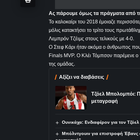
Ας πάρουμε όμως τα πράγματα από τ
Το καλοκαίρι του 2018 έμοιαζε περισσότ
μόλις κατακτήσει το τρίτο τους πρωτάθλη
Λεμπρόν Τζέιμς στους τελικούς με 4-0.
Ο Στεφ Κάρι ήταν ακόμα ο άνθρωπος που 
Finals MVP. Ο Κλέι Τόμπσον παρέμενε ο 
της ομάδας.
Αξίζει να διαβάσεις
Τζόελ Μπολομπόι: Π
μεταγραφή
Ουνικάχα: Ενδιαφέρον για τον Τζόε
Μπόλντγουιν για επιστροφή Έβανς σ
οργανισμό”