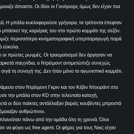
ιαζε άπιαστο. Οι ίδιοι οι Γουόριορς όμως δεν είχαν πια
κά. Η μπάλα κυκλοφορούσε γρήγορα, τα τρίποντα έπεφταν
ο μπάσκετ της καριέρας του στο πρώτο κομμάτι της σεζόν.
θύμιζε περισσότερο κινηματογραφική υπερπαραγωγή παρά
ά εύκολα.
ι οι πρώτες ρωγμές. Οι τραυματισμοί δεν άργησαν να
αρκετά παιχνίδια, ο Ντρέιμοντ αντιμετώπιζε συνεχώς
σιγά τη συνοχή της. Δεν ήταν μόνο το αγωνιστικό κομμάτι.
άμεσα στον Ντρέιμοντ Γκριν και τον Κέβιν Ντουράντ στο
δωσε την μπάλα στον KD στην τελευταία κατοχή,
μετά οι δύο παίκτες αντάλλαξαν βαριές κουβέντες μπροστά
 έμοιαζαν ανθρώπινοι.
 πλανιόταν πάνω από την ομάδα όλη τη χρονιά. Όλοι
ε να φύγει ως free agent. Οι φήμες για τους Νικς είχαν