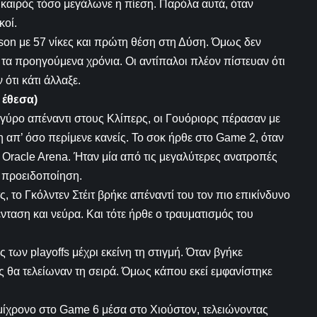
 καιρός τόσο μεγάλωνε η πίεση. Παρόλα αυτά, όταν
κοί.
eason με 57 νίκες και πρώτη θέση στη Δύση. Όμως δεν
 τα προηγούμενα χρόνια. Οι αντίπαλοι πλέον πίστευαν ότι
τι κάτι άλλαξε.
 έθεσα)
ο γύρο απέναντι στους Κλίπερς, οι Γουόριορς πέρασαν με
 απ’ όσο περίμενε κανείς. Το σοκ ήρθε στο Game 2, όταν
 Oracle Arena. Ήταν μία από τις μεγαλύτερες ανατροπές
ν προειδοποίηση.
, το Γκόλντεν Στέιτ βρήκε απέναντί του τον πιο επικίνδυνο
ένταση και νεύρα. Και τότε ήρθε ο τραυματισμός του
 των playoffs μέχρι εκείνη τη στιγμή. Όταν βγήκε
τς θα τελείωναν τη σειρά. Όμως κάπου εκεί εμφανίστηκε
ημίχρονο στο Game 6 μέσα στο Χιούστον, τελειώνοντας