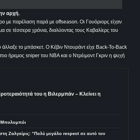
ην αρχή.
ερο με παρέλαση παρά με offseason. Οι Γουόριορς είχαν
μα σε τέσσερα χρόνια, διαλύοντας τους Καβαλίερς του
άλλαξε το μπάσκετ. Ο Κέβιν Ντουράντ είχε Back-To-Back
πιο ήρεμος sniper του ΝΒΑ και ο Ντρέιμοντ Γκριν η ψυχή
ροτεραιότητά του η Βιλερμπάν – Κλείνει η
λ Μπολομπόι
τη Ζαλγκίρις: “Πολύ μεγάλο respect σε αυτό τον