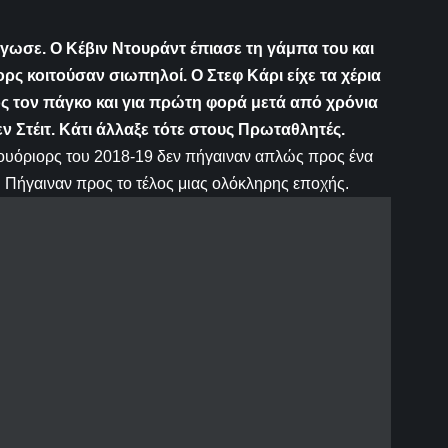
άγωσε
. Ο Κέβιν Ντουράντ
έπιασε
τη γάμπα του και
ιορς
κοιτούσαν
σιωπηλοί. Ο Στεφ Κάρι
είχε
τα χέρια
 τον πάγκο και για πρώτη φορά μετά από χρόνια
ν Στέιτ.
Κάτι άλλαξε τότε στους
Π
ρωταθλητέ
ς.
ι Γουόριορς του 2018-19 δεν πήγαιναν απλώς προς ένα
 Πήγαιναν προς το τέλος μιας ολόκληρης εποχής.