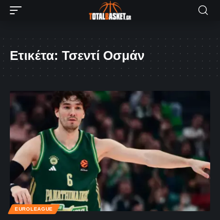
Ετικέτα:
Τσεντί Οσμάν
EUROLEAGUE