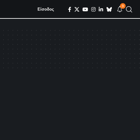
9
Είσοδος