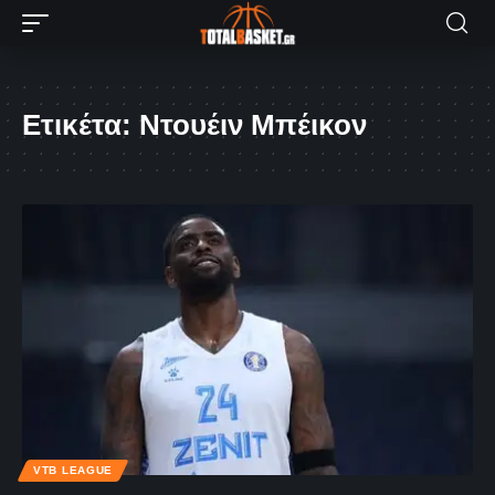
Ετικέτα:
Ντουέιν Μπέικον
VTB LEAGUE