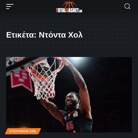
Ετικέτα:
Ντόντα Χολ
STOIXIMAN GBL