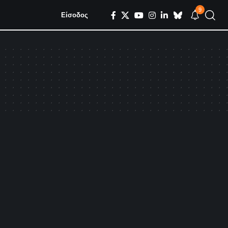
9
Είσοδος