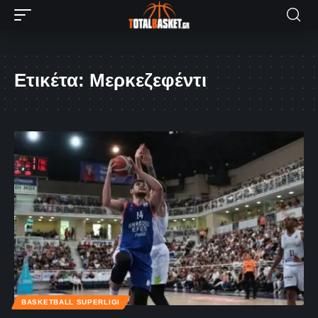
Ετικέτα:
Μερκεζεφέντι
BASKETBALL SUPERLIGI