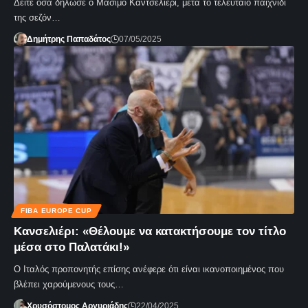
Δείτε όσα δήλωσε ο Μάσιμο Καντσελιέρι, μετά το τελευταίο παιχνίδι
της σεζόν…
Δημήτρης Παπαδάτος
07/05/2025
FIBA EUROPE CUP
Κανσελιέρι: «Θέλουμε να κατακτήσουμε τον τίτλο
μέσα στο Παλατάκι!»
Ο Ιταλός προπονητής επίσης ανέφερε ότι είναι ικανοποιημένος που
βλέπει χαρούμενους τους…
Χρυσόστομος Αργυριάδης
22/04/2025