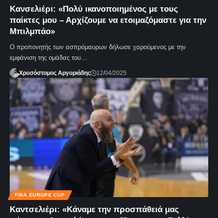
Kανσελιέρι: «Πολύ ικανοποιημένος με τους
παίκτες μου – Αρχίζουμε να ετοιμαζόμαστε για την
Μπιλμπάο»
Ο προπονητής των ασπρόμαυρων δήλωσε χαρούμενος με την
εμφάνιση της ομάδας του…
Χρυσόστομος Αργυριάδης
12/04/2025
FIBA EUROPE CUP
Καντσελιέρι: «Kάναμε την προσπάθειά μας