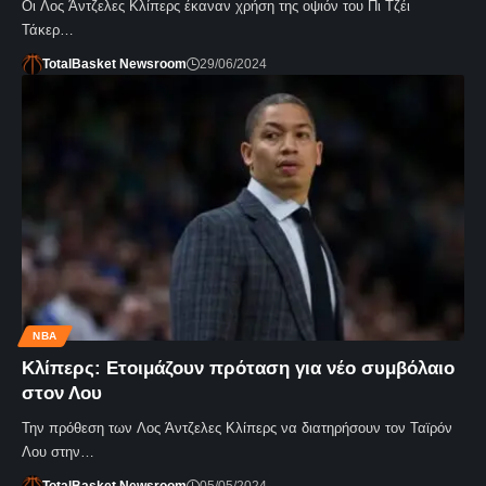
Οι Λος Άντζελες Κλίπερς έκαναν χρήση της οψιόν του Πι Τζέι
Τάκερ…
TotalBasket Newsroom
29/06/2024
NBA
Κλίπερς: Ετοιμάζουν πρόταση για νέο συμβόλαιο
στον Λου
Την πρόθεση των Λος Άντζελες Κλίπερς να διατηρήσουν τον Ταϊρόν
Λου στην…