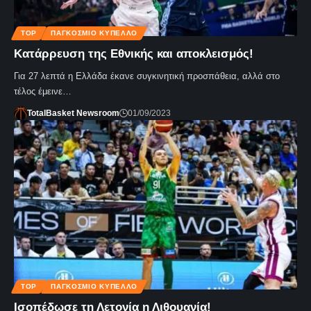
TOP
ΠΑΓΚΌΣΜΙΟ ΚΎΠΕΛΛΟ
Κατάρρευση της Εθνικής και αποκλεισμός!
Για 27 λεπτά η Ελλάδα έκανε συγκινητική προσπάθεια, αλλά στο
τέλος έμεινε…
TotalBasket Newsroom
01/09/2023
TOP
ΠΑΓΚΌΣΜΙΟ ΚΎΠΕΛΛΟ
Ισοπέδωσε τη Λετονία η Λιθουανία!