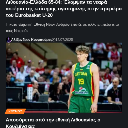
Λιθουανία-Ελλάδα 65-84: Έλαμψαν τα νεαρά
αστέρια της επίσημης αγαπημένης στην πρεμιέρα
του Eurobasket U-20
Η καταπληκτική Εθνική Νέων Ανδρών έπαιζε σε άλλο επίπεδο από
τους Νεαρούς…
Αλέξανδρος Κουμπούρας
12/07/2025
ΚΌΣΜΟΣ
Αποσύρεται από την εθνική Λιθουανίας ο
Κουζμίνσκας