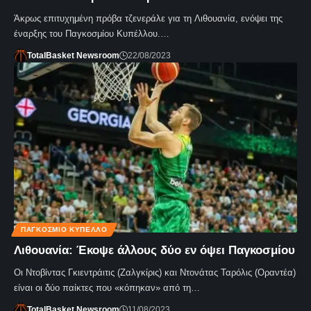
Άκρως επιτυχημένη πρόβα τζενεράλε για τη Λιθουανία, ενόψει της
έναρξης του Παγκοσμίου Κυπέλλου.…
TotalBasket Newsroom
22/08/2023
ΠΑΓΚΌΣΜΙΟ ΚΎΠΕΛΛΟ
Λιθουανία: Έκοψε άλλους δύο εν όψει Παγκοσμίου
Οι Ντοβίντας Γκιεντράιτις (Ζαλγκίρις) και Ντονάτας Ταρόλις (Οραντέα)
είναι οι δύο παίκτες που «κόπηκαν» από τη…
TotalBasket Newsroom
11/08/2023