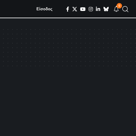
9
Είσοδος