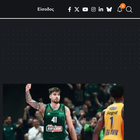
9
Είσοδος