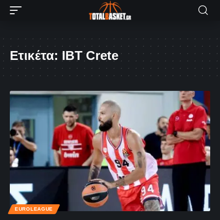
Ετικέτα:
IBT Crete
EUROLEAGUE