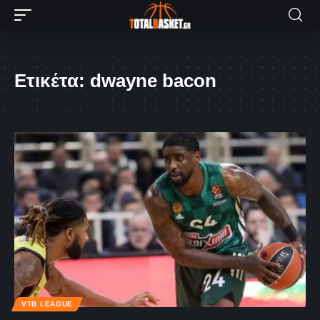
Ετικέτα:
dwayne bacon
VTB LEAGUE