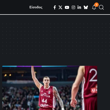
9
Είσοδος