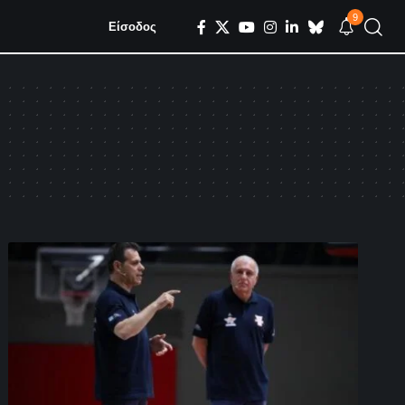
9
Είσοδος