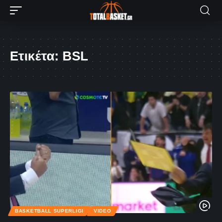
Ετικέτα:
BSL
BASKETBALL SUPERLIGI
VIDEO