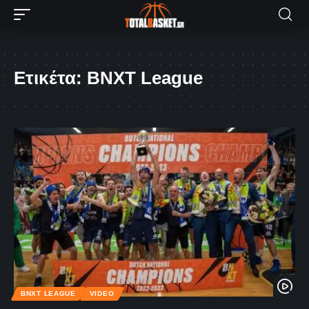
Ετικέτα:
BNXT League
BNXT LEAGUE
VIDEO