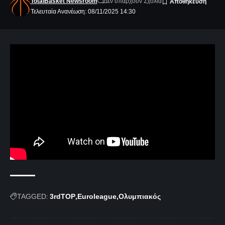
TotalBasket Newsroom
Δεν υπάρχουν Σχόλια
Τελευταία Ανανέωση: 08/11/2025 14:30
TAGGED:
3rdTOP
Euroleague
Ολυμπιακός