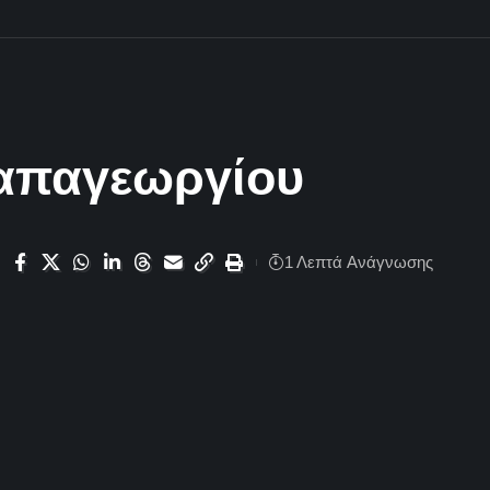
Παπαγεωργίου
1 Λεπτά Aνάγνωσης