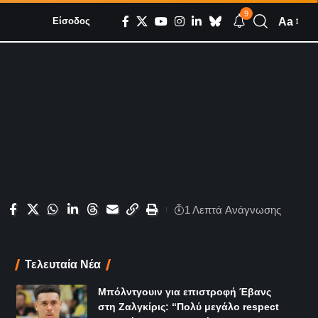
9
Aa
Είσοδος
1 Λεπτά Aνάγνωσης
Τελευταία Νέα
Μπόλντγουιν για επιστροφή Έβανς
στη Ζαλγκίρις: “Πολύ μεγάλο respect