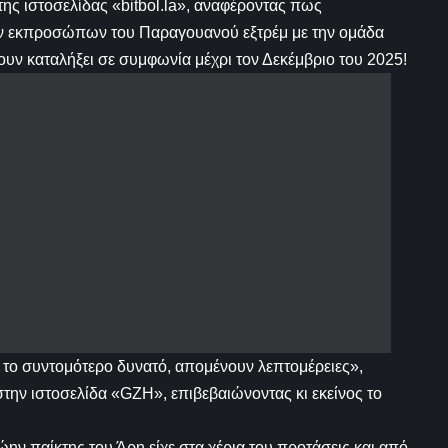
της ιστοσελίδας «bitbol.la», αναφέροντας πως
ν εκπροσώπων του Παραγουανού εξτρέμ με την ομάδα
ουν καταλήξει σε συμφωνία μέχρι τον Δεκέμβριο του 2025!
το συντομότερο δυνατό, απομένουν λεπτομέρειες»,
την ιστοσελίδα «GZH», επιβεβαιώνοντας κι εκείνος το
ώην παίκτης του Άρη είχε στα χέρια του προτάσεις και από