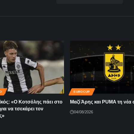
Ο
EUROCUP
κός: «Ο Κοτσόλης πάει στο
Μαζί Άρης και PUMA τη νέα 
για να τσεκάρει τον
04/08/2026
ς»