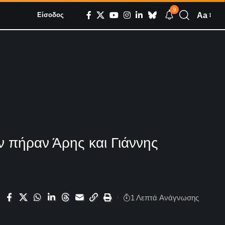
9
Aa
Είσοδος
ν πήραν Άρης και Γιάννης
1 Λεπτά Aνάγνωσης