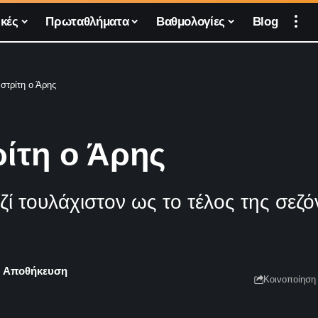
κές
Πρωταθλήματα
Βαθμολογίες
Blog
αστρίτη ο Άρης
ρίτη ο Άρης
 τουλάχιστον ως το τέλος της σεζό
Κοινοποίηση