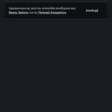
Χρησιμοποιώντας αυτή την ιστοσελίδα αποδέχεσαι τους
0 Λεπτά Aνάγνωσης
Αποδοχή
Όρους Χρήσης
και την
Πολιτική Απορρήτου
.
TotalBasket Newsroom
Δεν υπάρχουν Σχόλια
Τελευταία Ανανέωση: 20/07/2024 10:37
Η ομάδα μπάσκετ του
Μίλωνα
ενισχύθηκε με την προσθήκη