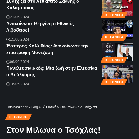
Συνεχίζει στο Λεύκιππο Ξάνθης ο
Καλαμπάκας
Β΄ ΕΘΝΙΚΉ
21/06/2024
Ανακοίνωσε Βεργίνη ο Εθνικός
Λιβαδειάς!
Β΄ ΕΘΝΙΚΉ
15/06/2024
Έσπερος Καλλιθέας: Ανακοίνωσε την
επιστροφή Μάντζαρη
Β΄ ΕΘΝΙΚΉ
06/06/2024
Πανελευσινιακός: Μια ζωή στην Ελευσίνα
ο Βούλγαρης
Β΄ ΕΘΝΙΚΉ
16/05/2024
Totalbasket.gr
>
Blog
>
Β΄ Εθνική
>
Στον Μίλωνα ο Τσόχλας!
Β΄ ΕΘΝΙΚΉ
Στον Μίλωνα ο Τσόχλας!