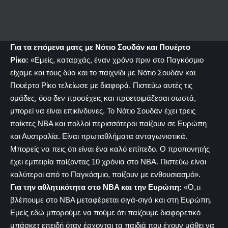
Για τα επόμενα ματς με Νότιο Σουδάν και Πουέρτο
Ρίκο:
«Εμείς, καταρχάς, έναν χρόνο πριν στο Παγκόσμιο
είχαμε και τους δύο και το παιχνίδι με Νότιο Σουδάν και
Πουέρτο Ρίκο τελείωσε με διαφορά. Πιστεύω αυτές τις
ομάδες, όσο δεν προσέχεις και προετοιμάζεσαι σωστά,
μπορεί να είναι επικίνδυνες. Το Νότιο Σουδάν έχει τρεις
παίκτες NBA και πολλοί περισσότεροι παίζουν σε Ευρώπη
και Αυστραλία. Είναι πρωταθλήματα ανταγωνιστικά.
Μπορείς να πεις ότι είναι ένα καλό επίπεδο. Ο προπονητής
έχει εμπειρία παίζοντας 10 χρόνια στο NBA. Πιστεύω είναι
καλύτεροι από το Παγκόσμιο, παίζουν με ενθουσιασμό».
Για την αθλητικότητα στο
NBA και την Ευρώπη:
«Ό,τι
βλέπουμε στο NBA μεταφέρεται σιγά-σιγά και στη Ευρώπη.
Εμείς εδώ μπορούμε να πούμε ότι παίζουμε διαφορετικό
μπάσκετ επειδή όταν έρχονται τα παιδιά που έχουν μάθει να