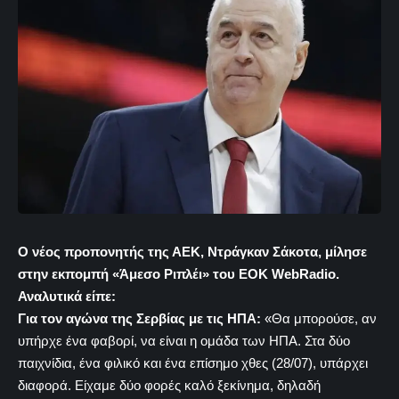
Ο νέος προπονητής της ΑΕΚ, Ντράγκαν Σάκοτα, μίλησε
στην εκπομπή «Άμεσο Ριπλέι» του EOK WebRadio.
Αναλυτικά είπε:
Για τον αγώνα της Σερβίας με τις ΗΠΑ:
«Θα μπορούσε, αν
υπήρχε ένα φαβορί, να είναι η ομάδα των ΗΠΑ. Στα δύο
παιχνίδια, ένα φιλικό και ένα επίσημο χθες (28/07), υπάρχει
διαφορά. Είχαμε δύο φορές καλό ξεκίνημα, δηλαδή