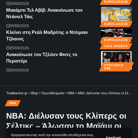
EUROLEAGUE
05/08/2026
Μακάμπι Τελ Αβίβ: Ανακοίνωσε τον
Ντάνιελ Τάις
EUROLEAGUE
05/08/2026
Κλείνει στη Ρεάλ Μαδρίτης ο Ντέιμιαν
Τζόουνς
EUROLEAGUE
LIGA ENDESA
05/08/2026
Ανακοίνωσε τον Τζέιλεν Φιντς το
Περιστέρι
STOIXIMAN
GBL
05/08/2026
Totalbasket.gr
>
Blog
>
Πρωταθλήματα
>
NBA
>
NBA: Διέλυσαν τους Κλίπερς οι Σέλτικς – Άλωσαν το Μαϊάμι οι Τίμπεργουλβς
NBA
NBA: Διέλυσαν τους Κλίπερς οι
Σέλτικς – Άλωσαν το Μαϊάμι οι
Τίμπεργουλβς
Χρησιμοποιώντας αυτή την ιστοσελίδα αποδέχεσαι τους
Αποδοχή