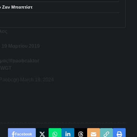
ο Ζαν Μπαπτίστ
λος
 19 Μαρτίου 2019
 μας!
#paobcaktor
rcWGT
Paobcgr)
March 19, 2024
Facebook