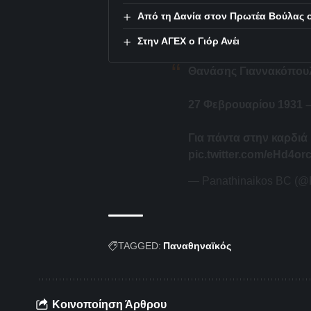
Από τη Δανία στον Πρωτέα Βούλας 
Στην ΑΓΕΧ ο Γιόρ Ανέι
Θανάσης Γιαννακόπου
27 Φεβρουαρίου 1931 –
Για πάντα στην καρδιά
pic.twitter.com/eHd4o
— Panathinaikos BC (@
TAGGED:
Παναθηναϊκός
Κοινοποίηση Άρθρου