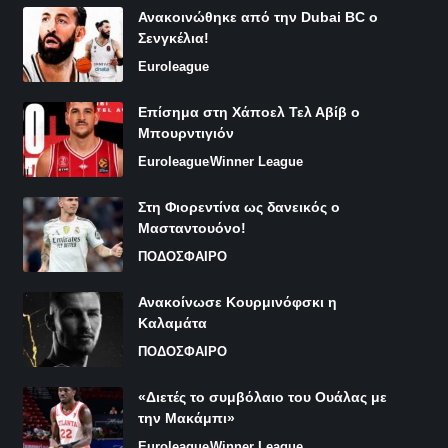
Ανακοινώθηκε από την Dubai BC ο
Σενγκέλια!
Euroleague
Επίσημα στη Χάποελ Τελ Αβίβ ο
Μπουρντιγιόν
Euroleague
Winner League
Στη Φιορεντίνα ως δανεικός ο
Μασταντουόνο!
ΠΟΔΟΣΦΑΙΡΟ
Ανακοίνωσε Κουρμινόφσκι η
Καλαμάτα
ΠΟΔΟΣΦΑΙΡΟ
«Διετές το συμβόλαιο του Ουάλας με
την Μακάμπι»
Euroleague
Winner League