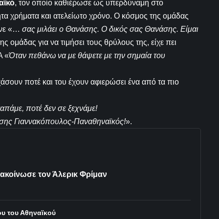
αϊκό
, τον οποίο καθιέρωσε ως υπερδύναμη στο
τα χρήματα και ατελείωτο χρόνο. Ο κόσμος της ομάδας
λωνε «…
σας μιλάει ο Θανάσης. Ο δικός σας Θανάσης. Είμαι
της ομάδας για να τιμήσει τους θρύλους της, είχε πει
Α «
Όταν πεθάνω να με θάψετε με την σημαία του
χάσουν ποτέ και του έχουν αφιερώσει ένα από τα πιο
απάμε, ποτέ δεν σε ξεχνάμε!
νάσης Γιαννακόπουλος-Παναθηναϊκός!
».
νακοίνωσε τον Άλερικ Φρίμαν
ου του Αθηναϊκού