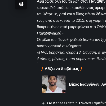
Αφιέρωσε όλη του τη ζωή στον
Παναθην
ευρωπαϊκό μπάσκετ καταθέτοντας αμέτρη
τον λάτρεψε, γιατί και ο ίδιος πάντα δή
ένας από σας
», ενώ το 2015, στη γιορτή 
δακρυσμένος από μικροφώνου στο ΟΑΚ
Παναθηναϊκού
».
Οι φίλοι του Παναθηναϊκού δεν θα τον ξε
ανατριχιαστικά συνθήματα:
«
ΠΑΟ, θρησκεία, Θύρα 13, Θανάση, σ’ αγ
Ατόφιος, μάγκας, ο πιο ρομαντικός, Θα
Αξίζει να διαβάσεις
Βίκος Ιωαννίνων: Α
Στο Kansas State η Τζωάνα Ταμπάκ