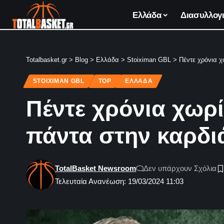
Ελλάδα
Διασυλλογι
Totalbasket.gr
>
Blog
>
Ελλάδα
>
Stoiximan GBL
>
Πέντε χρόνια χ
STOIXIMAN GBL
TOP
ΕΛΛΆΔΑ
Πέντε χρόνια χωρ
πάντα στην καρδι
TotalBasket Newsroom
Δεν υπάρχουν Σχόλια
Τελευταία Ανανέωση: 19/03/2024 11:03