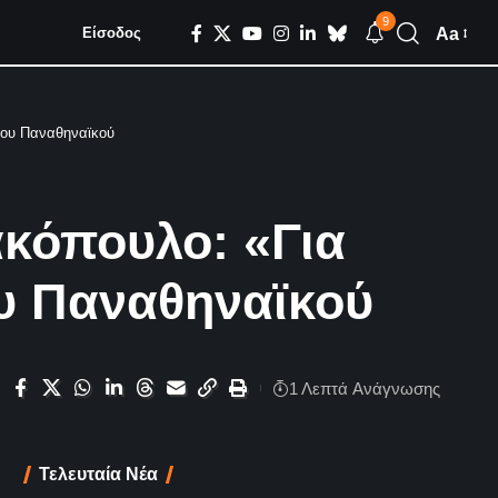
9
Aa
Είσοδος
 του Παναθηναϊκού
ακόπουλο: «Για
ου Παναθηναϊκού
1 Λεπτά Aνάγνωσης
Τελευταία Νέα