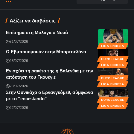
Αξίζει να διαβάσεις
Επίσημα στη Μάλαγα ο Νουά
31/07/2026
LIGA ENDESA
Ο Εβμπουομουάν στην Μπαρτσελόνα
EUROLEAGUE
28/07/2026
LIGA ENDESA
Ενισχύει τη ρακέτα της η Βαλένθια με την
απόκτηση του Γκουέγιε
EUROLEAGUE
LIGA ENDESA
23/07/2026
Στην Ουνικάχα ο Ερνανγκόμεθ, σύμφωνα
με το “encestando”
EUROLEAGUE
LIGA ENDESA
22/07/2026