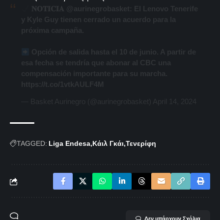
𝐍𝐎𝐓𝐈𝐂𝐈𝐀
@aurinegrobasket
: El Lenovo Tenerife
y Kyle Guy tienen cerrado un acuerdo para la
próxima campaña.
Opción de salida hasta el 10 de junio. A partir de
esa fecha se tendría que abonar al CBC una
compensación importante para su marcha.
https://t.co/1vtkAULF4M
— Basket Aurinegro (@aurinegrobasket)
April 14, 2024
TAGGED:
Liga Endesa
Κάιλ Γκάι
Τενερίφη
Δεν υπάρχουν Σχόλια