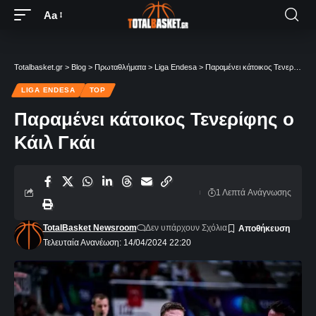
Aa
Totalbasket.gr
>
Blog
>
Πρωταθλήματα
>
Liga Endesa
>
Παραμένει κάτοικος Τενερίφης ο Κάιλ Γκάι
LIGA ENDESA
TOP
Παραμένει κάτοικος Τενερίφης ο
Κάιλ Γκάι
1 Λεπτά Aνάγνωσης
TotalBasket Newsroom
Δεν υπάρχουν Σχόλια
Τελευταία Ανανέωση: 14/04/2024 22:20