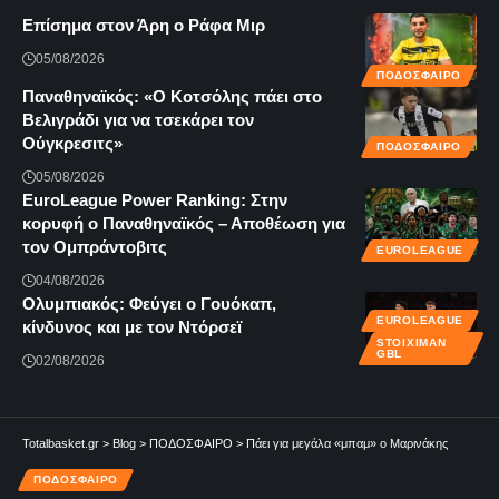
Επίσημα στον Άρη ο Ράφα Μιρ
05/08/2026
ΠΟΔΟΣΦΑΙΡΟ
Παναθηναϊκός: «Ο Κοτσόλης πάει στο
Βελιγράδι για να τσεκάρει τον
Ούγκρεσιτς»
ΠΟΔΟΣΦΑΙΡΟ
05/08/2026
EuroLeague Power Ranking: Στην
κορυφή ο Παναθηναϊκός – Αποθέωση για
τον Ομπράντοβιτς
EUROLEAGUE
04/08/2026
Ολυμπιακός: Φεύγει ο Γουόκαπ,
EUROLEAGUE
κίνδυνος και με τον Ντόρσεϊ
STOIXIMAN
GBL
02/08/2026
Totalbasket.gr
>
Blog
>
ΠΟΔΟΣΦΑΙΡΟ
>
Πάει για μεγάλα «μπαμ» ο Μαρινάκης
ΠΟΔΟΣΦΑΙΡΟ