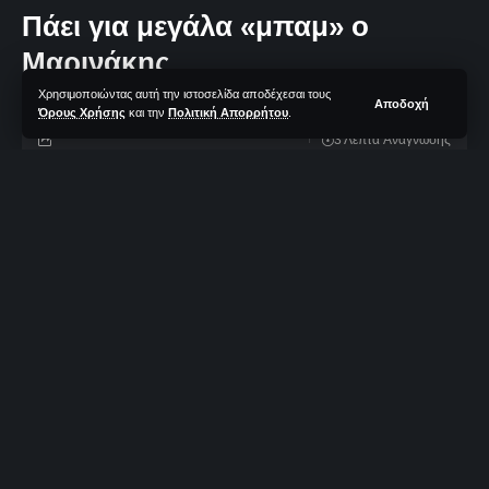
Πάει για μεγάλα «μπαμ» ο
Μαρινάκης
Χρησιμοποιώντας αυτή την ιστοσελίδα αποδέχεσαι τους
Αποδοχή
Όρους Χρήσης
και την
Πολιτική Απορρήτου
.
3 Λεπτά Aνάγνωσης
TotalBasket Newsroom
Δεν υπάρχουν Σχόλια
Τελευταία Ανανέωση: 29/06/2023 10:10