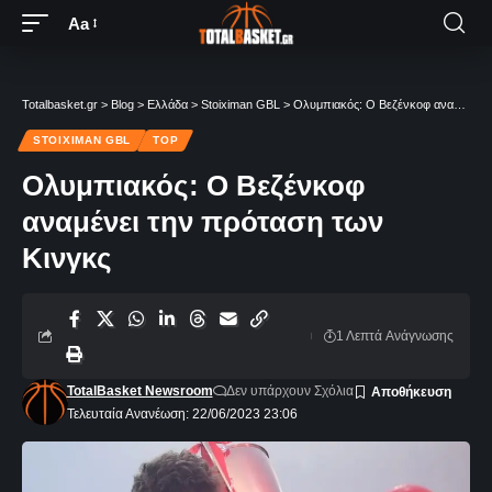
Aa
Totalbasket.gr
>
Blog
>
Ελλάδα
>
Stoiximan GBL
>
Ολυμπιακός: Ο Βεζένκοφ αναμένει την πρόταση των Κινγκς
STOIXIMAN GBL
TOP
Ολυμπιακός: Ο Βεζένκοφ
αναμένει την πρόταση των
Κινγκς
1 Λεπτά Aνάγνωσης
TotalBasket Newsroom
Δεν υπάρχουν Σχόλια
Τελευταία Ανανέωση: 22/06/2023 23:06