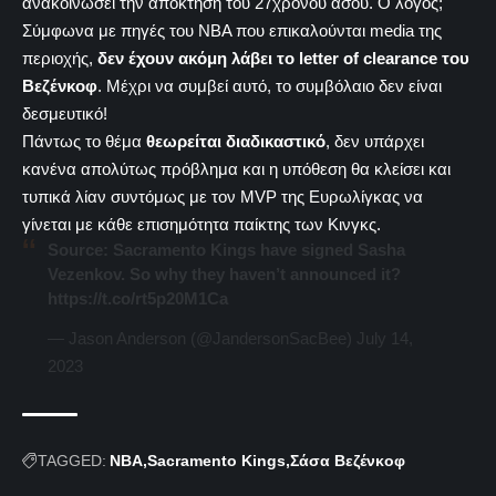
ανακοινώσει την απόκτηση του 27χρονου άσου. Ο λόγος;
Σύμφωνα με πηγές του ΝΒΑ που επικαλούνται media της
περιοχής,
δεν έχουν ακόμη λάβει το letter of clearance του
Βεζένκοφ
. Μέχρι να συμβεί αυτό, το συμβόλαιο δεν είναι
δεσμευτικό!
Πάντως το θέμα
θεωρείται διαδικαστικό
, δεν υπάρχει
κανένα απολύτως πρόβλημα και η υπόθεση θα κλείσει και
τυπικά λίαν συντόμως με τον MVP της Ευρωλίγκας να
γίνεται με κάθε επισημότητα παίκτης των Κινγκς.
Source: Sacramento Kings have signed Sasha
Vezenkov. So why they haven’t announced it?
https://t.co/rt5p20M1Ca
— Jason Anderson (@JandersonSacBee)
July 14,
2023
TAGGED:
NBA
Sacramento Kings
Σάσα Βεζένκοφ