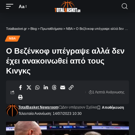
Aa
Totalbasket.gr
>
Blog
>
Πρωταθλήματα
>
NBA
>
Ο Βεζένκοφ υπέγραψε αλλά δεν έχει ανακοινωθεί από τους Κινγκς
NBA
Ο Βεζένκοφ υπέγραψε αλλά δεν
έχει ανακοινωθεί από τους
Κινγκς
1 Λεπτά Aνάγνωσης
TotalBasket Newsroom
Δεν υπάρχουν Σχόλια
Τελευταία Ανανέωση: 14/07/2023 10:30