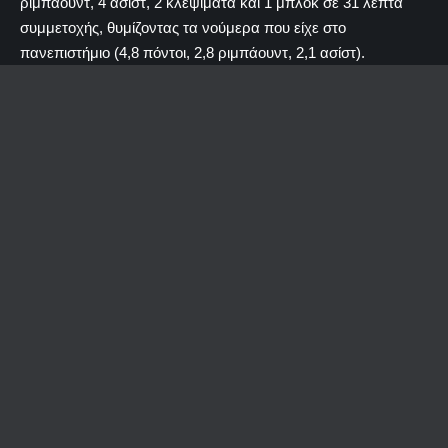
ριμπάουντ, 4 ασίστ, 2 κλεψίματα και 1 μπλοκ σε 31 λεπτά
συμμετοχής, θυμίζοντας τα νούμερα που είχε στο
πανεπιστήμιο (4,8 πόντοι, 2,8 ριμπάουντ, 2,1 ασίστ).