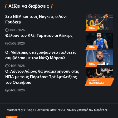
Αξίζει να διαβάσεις
Στο ΝΒΑ και τους Νάγκετς ο Λόνι
Γουόκερ
NBA
06/08/2026
Θέλουν τον Κλέι Τόμπσον οι Λέικερς
05/08/2026
NBA
Οι Μάβερικς υπέγραψαν νέο πολυετές
συμβόλαιο με τον Νάτζι Μάρσαλ
NBA
04/08/2026
Οι Λόντον Λάιονς θα αναμετρηθούν στις
ΗΠΑ με τους Πόρτλαντ Τρέιλμπλέιζερς
ΦΙΛΙΚΆ
τον Οκτώβριο
ΠΑΙΧΝΊΔΙΑ
04/08/2026
Totalbasket.gr
>
Blog
>
Πρωταθλήματα
>
NBA
>
Χάνουν για καιρό τον Μοράντ οι Γκρίζλις