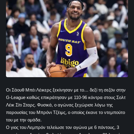
Οι Σάουθ Μπέι Λέικερς ξεκίνησαν με το… δεξί τη σεζόν στην
G-League καθώς επικράτησαν με 110-96 κόντρα στους Σολτ
Λέικ Σίτι Σταρς. Φυσικά, ο αγώνας ξεχώρισε λόγω της
παρουσίας του Μπρόνι Τζέιμς, ο οποίος έκανε το ντεμπούτο
του με την ομάδα.
Ο γιος του Λεμπρόν τελείωσε τον αγώνα με 6 πόντους, 3