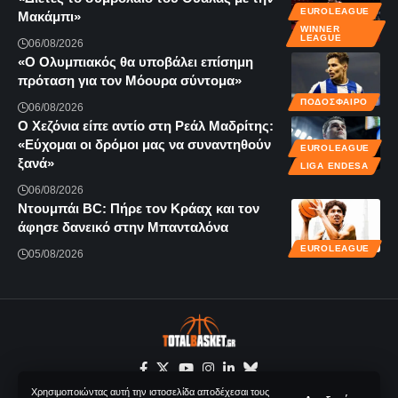
EUROLEAGUE
Μακάμπι»
WINNER
LEAGUE
06/08/2026
«Ο Ολυμπιακός θα υποβάλει επίσημη
πρόταση για τον Μόουρα σύντομα»
ΠΟΔΟΣΦΑΙΡΟ
06/08/2026
Ο Χεζόνια είπε αντίο στη Ρεάλ Μαδρίτης:
«Εύχομαι οι δρόμοι μας να συναντηθούν
EUROLEAGUE
ξανά»
LIGA ENDESA
06/08/2026
Ντουμπάι BC: Πήρε τον Κράαχ και τον
άφησε δανεικό στην Μπανταλόνα
EUROLEAGUE
05/08/2026
Χρησιμοποιώντας αυτή την ιστοσελίδα αποδέχεσαι τους