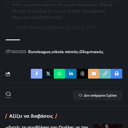
After a conversation with coach Bartzokas: Nikola
Mirotic is closing in on a deal with Olympiacos
https://t.co/5aJzEPmmbZ
— Arale Weisberg (@Aralos10)
July 2, 2023
TAGGED:
Euroleague
nikola mirotic
Ολυμπιακός
Δεν υπάρχουν Σχόλια
Αξίζει να διαβάσεις
«Διετές το συμβόλαιο του Ουάλας με την