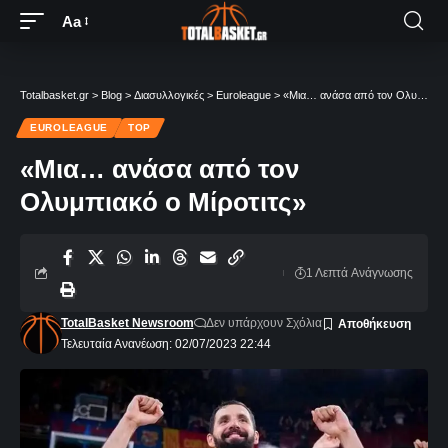
Aa
Totalbasket.gr
>
Blog
>
Διασυλλογικές
>
Euroleague
>
«Μια… ανάσα από τον Ολυμπιακό ο Μίροτιτς»
EUROLEAGUE
TOP
«Μια… ανάσα από τον
Ολυμπιακό ο Μίροτιτς»
1 Λεπτά Aνάγνωσης
TotalBasket Newsroom
Δεν υπάρχουν Σχόλια
Τελευταία Ανανέωση: 02/07/2023 22:44