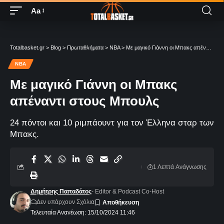
Aa
Totalbasket.gr
>
Blog
>
Πρωταθλήματα
>
NBA
>
Με μαγικό Γιάννη οι Μπακς απέναντι στους Μπουλς
NBA
Με μαγικό Γιάννη οι Μπακς
απέναντι στους Μπουλς
24 πόντοι και 10 ριμπάουντ για τον Έλληνα σταρ των
Μπακς.
1 Λεπτά Aνάγνωσης
Δημήτρης Παπαδάτος
- Editor & Podcast Co-Host
Δεν υπάρχουν Σχόλια
Τελευταία Ανανέωση: 15/10/2024 11:46