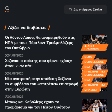
Δεν υπάρχουν Σχόλια
Αξίζει να διαβάσεις
Οι Λόντον Λάιονς θα αναμετρηθούν στις
ΗΠΑ με τους Πόρτλαντ Τρέιλμπλέιζερς
ΦΙΛΙΚΆ
τον Οκτώβριο
ΠΑΙΧΝΊΔΙΑ
04/08/2026
BLOG
Χεζόνια: ο παίκτης που φέρνει «χάος»
EUROLEAGUE
όπου κι αν πάει
NBA
ΕΠΙΚΑΙΡΌΤΗΤΑ
02/08/2026
EUROLEAGUE
Νέα ανατροπή στην υπόθεση Χεζόνια –
NBA
το συμβόλαιο του «επιτρέπει» επιστροφή
ΕΠΙΚΑΙΡΌΤΗΤΑ
στην Ευρώπη
ΜΠΆΣΚΕΤ
02/08/2026
Μπακς και Καβαλίερς έχουν το
προβάδισμα για τον Πέιτον Ουότσον