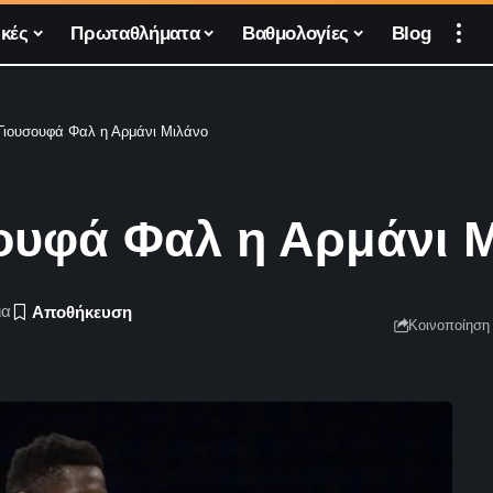
κές
Πρωταθλήματα
Βαθμολογίες
Blog
Γιουσουφά Φαλ η Αρμάνι Μιλάνο
ουφά Φαλ η Αρμάνι 
ια
Κοινοποίηση