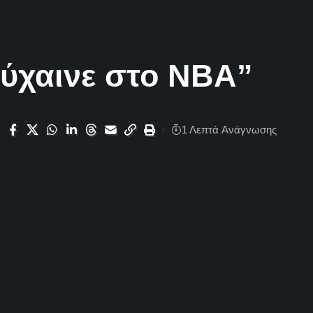
τύχαινε στο ΝΒΑ”
1 Λεπτά Aνάγνωσης