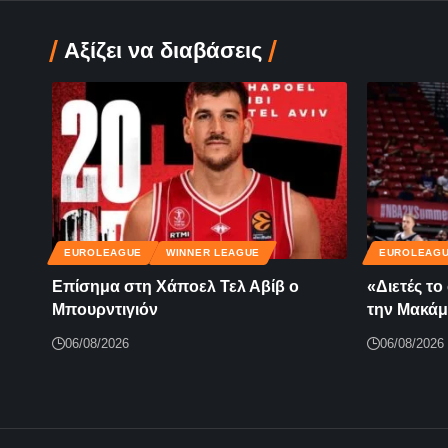
Αξίζει να διαβάσεις
EUROLEAGUE
WINNER LEAGUE
EUROLEAG
Επίσημα στη Χάποελ Τελ Αβίβ ο
«Διετές τ
Μπουρντιγιόν
την Μακάμ
06/08/2026
06/08/2026