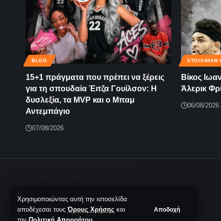
BLOG
STOIXIMAN 
15+1 πράγματα που πρέπει να ξέρεις
Βίκος Ιωα
για τη σπουδαία Έιτζα Γουίλσον: Η
Άλερικ Φρ
δυσλεξία, τα MVP και ο Μπαμ
06/08/2026
Αντεμπάγιο
07/08/2026
Χρησιμοποιώντας αυτή την ιστοσελίδα
αποδέχεσαι τους
Όρους Χρήσης
και
Αποδοχή
την
Πολιτική Απορρήτου
.