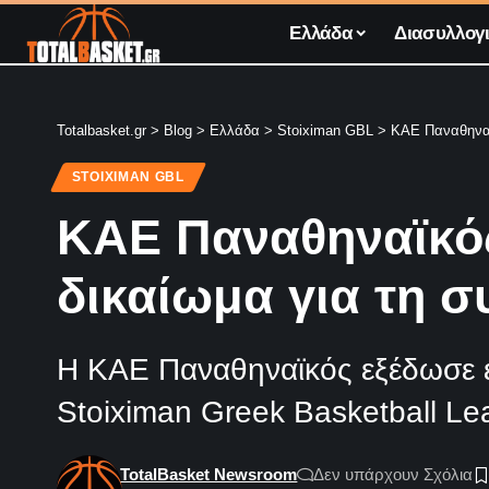
Ελλάδα
Διασυλλογι
Totalbasket.gr
>
Blog
>
Ελλάδα
>
Stoiximan GBL
>
ΚΑΕ Παναθηναϊ
STOIXIMAN GBL
ΚΑΕ Παναθηναϊκός
δικαίωμα για τη 
Η ΚΑΕ Παναθηναϊκός εξέδωσε ε
Stoiximan Greek Basketball Le
TotalBasket Newsroom
Δεν υπάρχουν Σχόλια