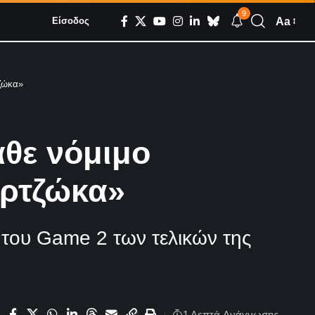
9
Aa
Είσοδος
ζώκα»
θε νόμιμο
αρτζώκα»
του Game 2 των τελικών της
1 Λεπτά Aνάγνωσης