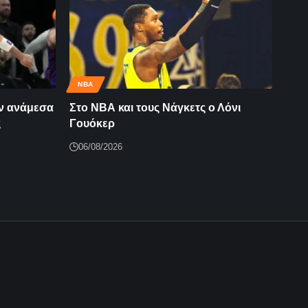
NBA
ων ανάμεσα
Στο ΝΒΑ και τους Νάγκετς ο Λόνι
ς
Γουόκερ
06/08/2026