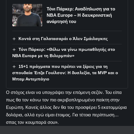
Τόνι Πάρκερ: Αναδίπλωση για το
NBA Europe – Η διευκρινιστική
ανάρτησή του
Κοντά στη Γαλατασαράι ο Άλεν Σμάιλαγκιτς
Τόνι Πάρκερ: «Θέλω να γίνω πρωταθλητής στο
NBA Europe με τη Βιλερμπάν»
15+1 πράγματα που πρέπει να ξέρεις για τη
σπουδαία Έιτζα Γουίλσον: Η δυσλεξία, τα MVP και ο
Μπαμ Αντεμπάγιο
Ο στόχος είναι να υπογράψει την επόμενη σεζόν. Του είπα
πως θα τον κάνω τον πιο ακριβοπληρωμένο παίκτη στην
Ευρώπη. Κανείς άλλος δεν θα του προσφέρει 5 εκατομμύρια
δολάρια, αλλά εγώ είμαι έτοιμος. Για τέτοια περίπτωση…
σπας τον κουμπαρά σου».