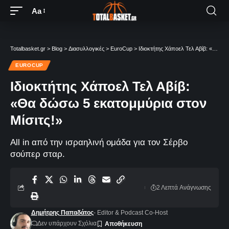
Aa
Totalbasket.gr
>
Blog
>
Διασυλλογικές
>
EuroCup
>
Ιδιοκτήτης Χάποελ Τελ Αβίβ: «Θα δώσω 5 εκατομμύρια στον Μίσιτς!»
EUROCUP
Ιδιοκτήτης Χάποελ Τελ Αβίβ:
«Θα δώσω 5 εκατομμύρια στον
Μίσιτς!»
All in από την ισραηλινή ομάδα για τον Σέρβο
σούπερ σταρ.
2 Λεπτά Aνάγνωσης
Δημήτρης Παπαδάτος
- Editor & Podcast Co-Host
Δεν υπάρχουν Σχόλια