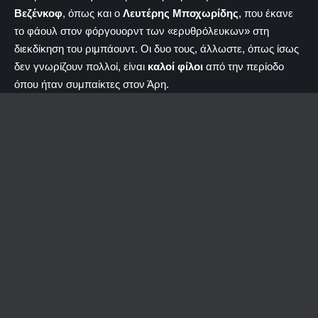
Βεζένκοφ
, όπως και ο
Λευτέρης Μποχωρίδης
, που έκανε
το φάουλ στον φόργουορντ των «ερυθρόλευκων» στη
διεκδίκηση του ριμπάουντ. Οι δυο τους, άλλωστε, όπως ίσως
δεν γνωρίζουν πολλοί, είναι
καλοί φίλοι
από την περίοδο
όπου ήταν συμπαίκτες στον Άρη.