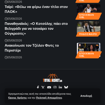
GBL
05/08/2026
Ταϊρί: «Θέλω να φέρω έναν τίτλο στον
ΠΑΟΚ»
STOIXIMAN
GBL
05/08/2026
Παναθηναϊκός: «Ο Κοτσόλης πάει στο
Βελιγράδι για να τσεκάρει τον
Ούγκρεσιτς»
ΠΟΔΟΣΦΑΙΡΟ
05/08/2026
Ανακοίνωσε τον Τζέιλεν Φιντς το
Περιστέρι
STOIXIMAN
GBL
05/08/2026
Χρησιμοποιώντας αυτή την ιστοσελίδα αποδέχεσαι τους
Αποδοχή
Όρους Χρήσης
και την
Πολιτική Απορρήτου
.
© 2020-2026 Totalbasket.gr | All Rights Reserved