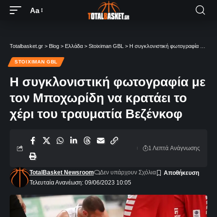
Aa
Totalbasket.gr
>
Blog
>
Ελλάδα
>
Stoiximan GBL
>
Η συγκλονιστική φωτογραφία με τον Μποχωρίδη να κρατάει το χέρι του τραυματία Βεζένκοφ
STOIXIMAN GBL
Η συγκλονιστική φωτογραφία με
τον Μποχωρίδη να κρατάει το
χέρι του τραυματία Βεζένκοφ
1 Λεπτά Aνάγνωσης
TotalBasket Newsroom
Δεν υπάρχουν Σχόλια
Τελευταία Ανανέωση: 09/06/2023 10:05