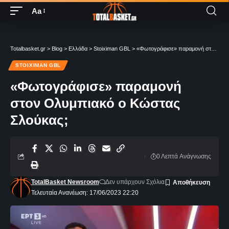
Aa
Totalbasket.gr
>
Blog
>
Ελλάδα
>
Stoiximan GBL
>
«Φωτογράφισε» παραμονή στον Ολυμπιακό ο Κώστας Σλούκας;
STOIXIMAN GBL
«Φωτογράφισε» παραμονή
στον Ολυμπιακό ο Κώστας
Σλούκας;
0 Λεπτά Aνάγνωσης
TotalBasket Newsroom
Δεν υπάρχουν Σχόλια
Τελευταία Ανανέωση: 17/06/2023 22:20