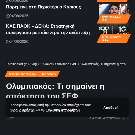
05/08/2026
Παρέμεινε στο Περιστέρι ο Κάριους
04/08/2026
STOIXIMAN
GBL
KAE ΠΑΟΚ – ΔΕΚΑ: Στρατηγική
συνεργασία με επίκεντρο την ανάπτυξη
STOIXIMAN
GBL
04/08/2026
Totalbasket.gr
>
Blog
>
Ελλάδα
>
Stoiximan GBL
>
Ολυμπιακός: Τι σημαίνει η απόκτηση του ΣΕΦ
STOIXIMAN GBL
ΕΛΛΆΔΑ
Ολυμπιακός: Τι σημαίνει η
απόκτηση του ΣΕΦ
Χρησιμοποιώντας αυτή την ιστοσελίδα αποδέχεσαι τους
Αποδοχή
Όρους Χρήσης
και την
Πολιτική Απορρήτου
.
2 Λεπτά Aνάγνωσης
TotalBasket Newsroom
Δεν υπάρχουν Σχόλια