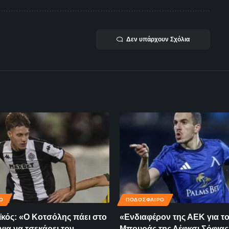
Δεν υπάρχουν Σχόλια
Ο
ΠΟΔΟΣΦΑΙΡΟ
κός: «Ο Κοτσόλης πάει στο
«Ενδιαφέρον της ΑΕΚ για τ
για να τσεκάρει τον
Μπουράς της Λέφκσι Σόφιας