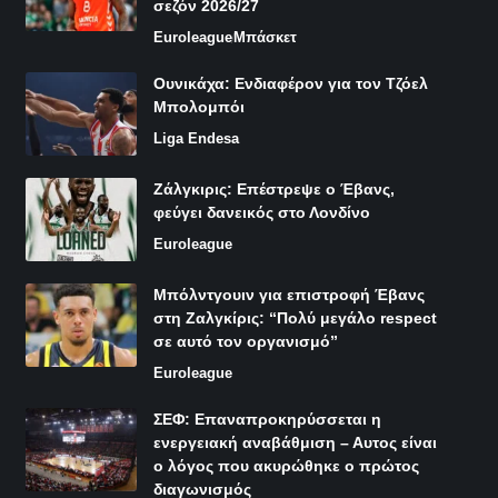
σεζόν 2026/27
Euroleague
Μπάσκετ
Ουνικάχα: Ενδιαφέρον για τον Τζόελ
Μπολομπόι
Liga Endesa
Ζάλγκιρις: Επέστρεψε ο Έβανς,
φεύγει δανεικός στο Λονδίνο
Euroleague
Μπόλντγουιν για επιστροφή Έβανς
στη Ζαλγκίρις: “Πολύ μεγάλο respect
σε αυτό τον οργανισμό”
Euroleague
ΣΕΦ: Επαναπροκηρύσσεται η
ενεργειακή αναβάθμιση – Αυτος είναι
ο λόγος που ακυρώθηκε ο πρώτος
διαγωνισμός